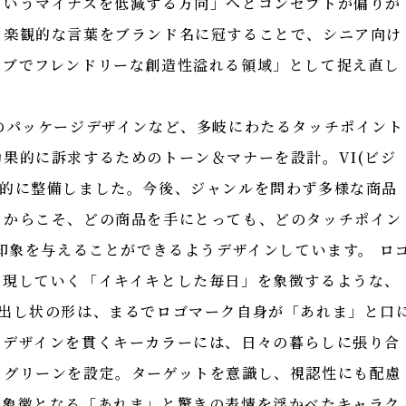
というマイナスを低減する方向」へとコンセプトが偏りが
る楽観的な言葉をブランド名に冠することで、シニア向け
ィブでフレンドリーな創造性溢れる領域」として捉え直し
のパッケージデザインなど、多岐にわたるタッチポイント
果的に訴求するためのトーン＆マナーを設計。VI(ビジ
合的に整備しました。今後、ジャンルを問わず多様な商品
るからこそ、どの商品を手にとっても、どのタッチポイン
た印象を与えることができるようデザインしています。 ロ
実現していく「イキイキとした毎日」を象徴するような、
き出し状の形は、まるでロゴマーク自身が「あれま」と口
のデザインを貫くキーカラーには、日々の暮らしに張り合
なグリーンを設定。ターゲットを意識し、視認性にも配慮
て象徴となる「あれま」と驚きの表情を浮かべたキャラク