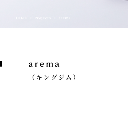
HOME
＞
Projects
＞
arema
arema
（キングジム）